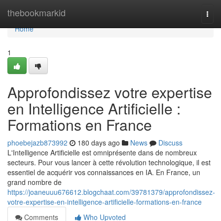
Home
thebookmarkid
Togg
navi
Home
1
Approfondissez votre expertise
en Intelligence Artificielle :
Formations en France
phoebejazb873992
180 days ago
News
Discuss
L'Intelligence Artificielle est omniprésente dans de nombreux
secteurs. Pour vous lancer à cette révolution technologique, il est
essentiel de acquérir vos connaissances en IA. En France, un
grand nombre de
https://joaneuuu676612.blogchaat.com/39781379/approfondissez-
votre-expertise-en-intelligence-artificielle-formations-en-france
Comments
Who Upvoted