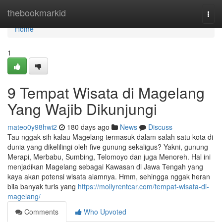
Home
thebookmarkid
Togg
navi
Home
1
9 Tempat Wisata di Magelang
Yang Wajib Dikunjungi
mateo0y98hwi2
180 days ago
News
Discuss
Tau nggak sih kalau Magelang termasuk dalam salah satu kota di
dunia yang dikelilingi oleh five gunung sekaligus? Yakni, gunung
Merapi, Merbabu, Sumbing, Telomoyo dan juga Menoreh. Hal ini
menjadikan Magelang sebagai Kawasan di Jawa Tengah yang
kaya akan potensi wisata alamnya. Hmm, sehingga nggak heran
bila banyak turis yang
https://mollyrentcar.com/tempat-wisata-di-
magelang/
Comments
Who Upvoted