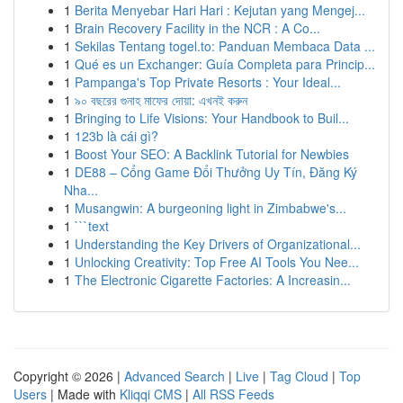
1
Berita Menyebar Hari Hari : Kejutan yang Mengej...
1
Brain Recovery Facility in the NCR : A Co...
1
Sekilas Tentang togel.to: Panduan Membaca Data ...
1
Qué es un Exchanger: Guía Completa para Princip...
1
Pampanga's Top Private Resorts : Your Ideal...
1
৯০ বছরের গুনাহ মাফের দোয়া: এখনই করুন
1
Bringing to Life Visions: Your Handbook to Buil...
1
123b là cái gì?
1
Boost Your SEO: A Backlink Tutorial for Newbies
1
DE88 – Cổng Game Đổi Thưởng Uy Tín, Đăng Ký
Nha...
1
Musangwin: A burgeoning light in Zimbabwe's...
1
```text
1
Understanding the Key Drivers of Organizational...
1
Unlocking Creativity: Top Free AI Tools You Nee...
1
The Electronic Cigarette Factories: A Increasin...
Copyright © 2026 |
Advanced Search
|
Live
|
Tag Cloud
|
Top
Users
| Made with
Kliqqi CMS
|
All RSS Feeds