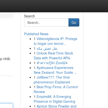
Search
Go
Published News
1
Videovigilancia IP: Protege
tu hogar con tecnol...
1
نقل عفش مكة
1
Unlock Real-Time Stock
Data with Powerful APIs
p nhất.
1
ทำความรู้จัก Zood24
1
Ayahuasca Experiences
New Zealand: Your Guide ...
1
Jollibee777: The Viral
phenomenon Explained
1
Best Prop Firms: A Current
Review
1
Empire88: A Emerging
Presence in Digital Gaming
1
Apricot Stone Powder and