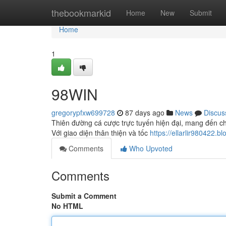
Home
thebookmarkid
Home
New
Submit
Home
1
98WIN
gregorypfxw699728
87 days ago
News
Discus
Thiên đường cá cược trực tuyến hiện đại, mang đến ch
Với giao diện thân thiện và tốc
https://ellarlir980422.b
Comments
Who Upvoted
Comments
Submit a Comment
No HTML