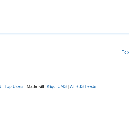
Rep
d
|
Top Users
| Made with
Kliqqi CMS
|
All RSS Feeds