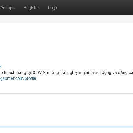
Groups
Register
Login
s
o khách hàng tại 98WIN những trải nghiệm giải trí sôi động và đẳng cấ
logsumer.com/profile