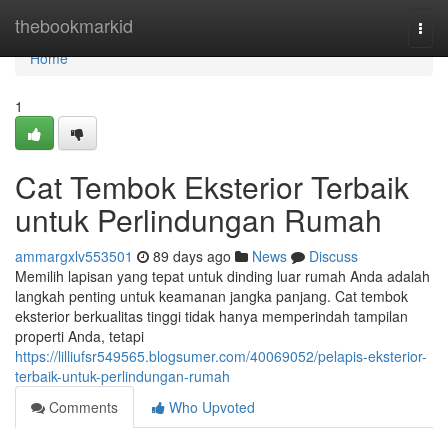
Home
thebookmarkid
Togg
navi
Home
1
Cat Tembok Eksterior Terbaik
untuk Perlindungan Rumah
ammargxlv553501
89 days ago
News
Discuss
Memilih lapisan yang tepat untuk dinding luar rumah Anda adalah
langkah penting untuk keamanan jangka panjang. Cat tembok
eksterior berkualitas tinggi tidak hanya memperindah tampilan
properti Anda, tetapi
https://lilliufsr549565.blogsumer.com/40069052/pelapis-eksterior-
terbaik-untuk-perlindungan-rumah
Comments
Who Upvoted