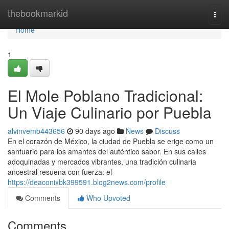
Home
thebookmarkid
Togg
navi
Home
1
El Mole Poblano Tradicional:
Un Viaje Culinario por Puebla
alvinvemb443656
90 days ago
News
Discuss
En el corazón de México, la ciudad de Puebla se erige como un
santuario para los amantes del auténtico sabor. En sus calles
adoquinadas y mercados vibrantes, una tradición culinaria
ancestral resuena con fuerza: el
https://deaconixbk399591.blog2news.com/profile
Comments
Who Upvoted
Comments