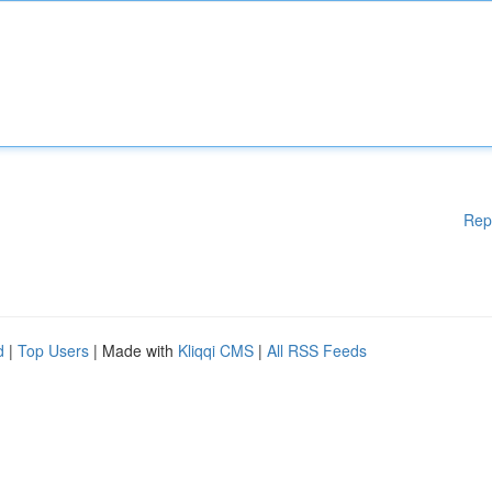
Rep
d
|
Top Users
| Made with
Kliqqi CMS
|
All RSS Feeds