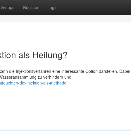
Groups
Register
Login
tion als Heilung?
s
 die Injektionsverfahren eine interessante Option darstellen. Dabei
ie Wasseransammlung zu verhindern und
feuchten-die-injektion-als-methode