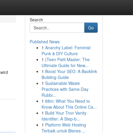
Search
Go
Published News
1
Anarchy Label: Feminist
Punk & DIY Culture
1
{Teen Patti Master: The
Ultimate Guide for New...
1
Boost Your SEO: A Backlink
 wird
Building Guide
1
Sustainable Waste
Practices with Same-Day
Rubbi...
1
88m: What You Need to
Know About This Online Ca...
1
Build Your Tron Vanity
Identifier: A Step-b...
1
Platform Web Hosting
Terbaik untuk Bisnes ...