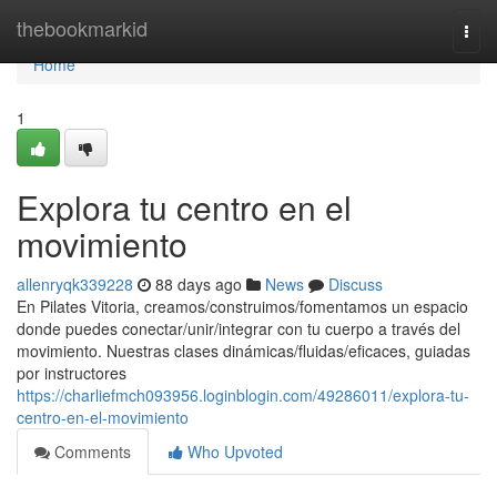
Home
thebookmarkid
Togg
navi
Home
1
Explora tu centro en el
movimiento
allenryqk339228
88 days ago
News
Discuss
En Pilates Vitoria, creamos/construimos/fomentamos un espacio
donde puedes conectar/unir/integrar con tu cuerpo a través del
movimiento. Nuestras clases dinámicas/fluidas/eficaces, guiadas
por instructores
https://charliefmch093956.loginblogin.com/49286011/explora-tu-
centro-en-el-movimiento
Comments
Who Upvoted