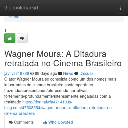
Home
thebookmarkid
Togg
navi
Home
1
Wagner Moura: A Ditadura
retratada no Cinema Brasileiro
jayfiys718788
88 days ago
News
Discuss
O ator Wagner Moura se consolida como um dos nomes mais
importantes do cinema brasileiro contemporâneo,
trazendo/apresentando/oferecendo narrativas
fortemente/profundamente/intensamente engajadas com a
realidade
https://donnalwfa471419.is-
blog.com/47508554/wagner-moura-a-ditadura-retratada-no-
cinema-brasileiro
Comments
Who Upvoted