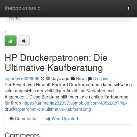
Home
thebookmarkid
Togg
navi
Home
1
HP Druckerpatronen: Die
Ultimative Kaufberatung
teganbvxe008090
88 days ago
News
Discuss
Der Erwerb von Hewlett-Packard Druckerpatronen kann schwierig
sein, angesichts der vielfältigen Anzahl an Varianten und
Angeboten . Diese Beratung hilft Ihnen, die richtige Farbpatrone
für Ihren
https://karimebia232397.yomoblog.com/48522687/hp-
druckerpatronen-die-ultimative-kaufberatung
Comments
Who Upvoted
Comments