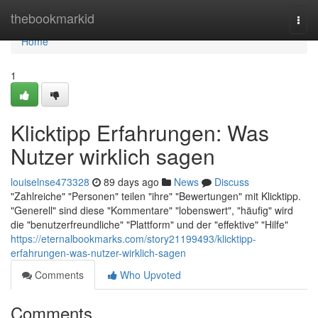
Home
thebookmarkid
Togg
navi
Home
1
Klicktipp Erfahrungen: Was
Nutzer wirklich sagen
louiselnse473328
89 days ago
News
Discuss
"Zahlreiche" "Personen" teilen "ihre" "Bewertungen" mit Klicktipp.
"Generell" sind diese "Kommentare" "lobenswert", "häufig" wird
die "benutzerfreundliche" "Plattform" und der "effektive" "Hilfe"
https://eternalbookmarks.com/story21199493/klicktipp-
erfahrungen-was-nutzer-wirklich-sagen
Comments
Who Upvoted
Comments