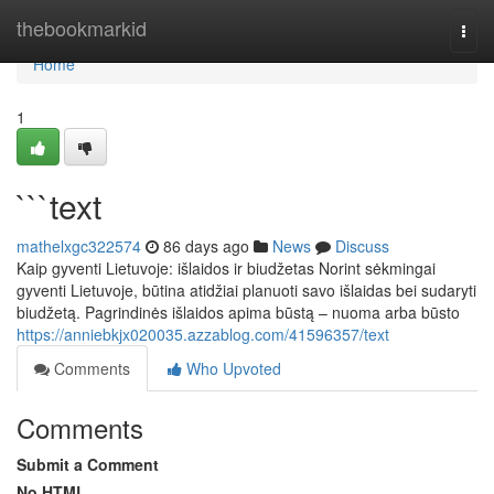
Home
thebookmarkid
Togg
navi
Home
1
```text
mathelxgc322574
86 days ago
News
Discuss
Kaip gyventi Lietuvoje: išlaidos ir biudžetas Norint sėkmingai
gyventi Lietuvoje, būtina atidžiai planuoti savo išlaidas bei sudaryti
biudžetą. Pagrindinės išlaidos apima būstą – nuoma arba būsto
https://anniebkjx020035.azzablog.com/41596357/text
Comments
Who Upvoted
Comments
Submit a Comment
No HTML