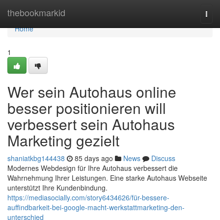
Home
thebookmarkid
Togg
navi
Home
1
Wer sein Autohaus online
besser positionieren will
verbessert sein Autohaus
Marketing gezielt
shaniatkbg144438
85 days ago
News
Discuss
Modernes Webdesign für Ihre Autohaus verbessert die
Wahrnehmung Ihrer Leistungen. Eine starke Autohaus Webseite
unterstützt Ihre Kundenbindung.
https://mediasocially.com/story6434626/für-bessere-
auffindbarkeit-bei-google-macht-werkstattmarketing-den-
unterschied