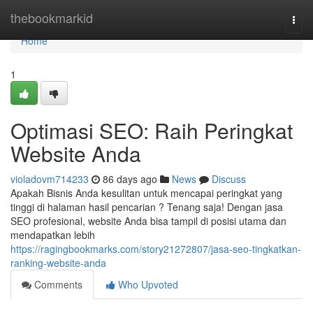
Home
thebookmarkid
Togg
navi
Home
1
Optimasi SEO: Raih Peringkat
Website Anda
violadovm714233
86 days ago
News
Discuss
Apakah Bisnis Anda kesulitan untuk mencapai peringkat yang
tinggi di halaman hasil pencarian ? Tenang saja! Dengan jasa
SEO profesional, website Anda bisa tampil di posisi utama dan
mendapatkan lebih
https://ragingbookmarks.com/story21272807/jasa-seo-tingkatkan-
ranking-website-anda
Comments
Who Upvoted