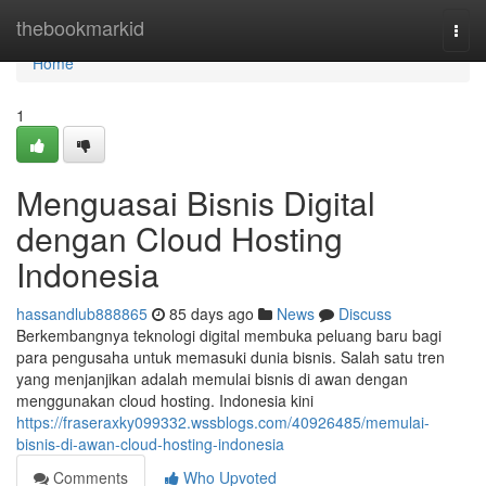
Home
thebookmarkid
Togg
navi
Home
1
Menguasai Bisnis Digital
dengan Cloud Hosting
Indonesia
hassandlub888865
85 days ago
News
Discuss
Berkembangnya teknologi digital membuka peluang baru bagi
para pengusaha untuk memasuki dunia bisnis. Salah satu tren
yang menjanjikan adalah memulai bisnis di awan dengan
menggunakan cloud hosting. Indonesia kini
https://fraseraxky099332.wssblogs.com/40926485/memulai-
bisnis-di-awan-cloud-hosting-indonesia
Comments
Who Upvoted