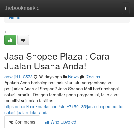
Home
thebookmarkid
Togg
navi
Home
1
Jasa Shopee Plaza : Cara
Jualan Usaha Anda!
anyajirt112578
82 days ago
News
Discuss
Apakah Anda berkeinginan solusi untuk mengembangkan
penjualan Anda di Shopee? Jasa Shopee Mall hadir sebagai
solusi terbaik ! Dengan terdaftar pada program ini, toko akan
memiliki sejumlah fasilitas,
https://checkbookmarks.com/story7150135/jasa-shopee-center-
solusi-jualan-toko-anda
Comments
Who Upvoted