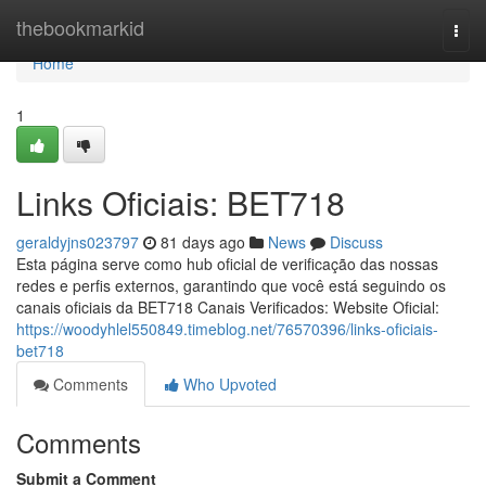
Home
thebookmarkid
Togg
navi
Home
1
Links Oficiais: BET718
geraldyjns023797
81 days ago
News
Discuss
Esta página serve como hub oficial de verificação das nossas
redes e perfis externos, garantindo que você está seguindo os
canais oficiais da BET718 Canais Verificados: Website Oficial:
https://woodyhlel550849.timeblog.net/76570396/links-oficiais-
bet718
Comments
Who Upvoted
Comments
Submit a Comment