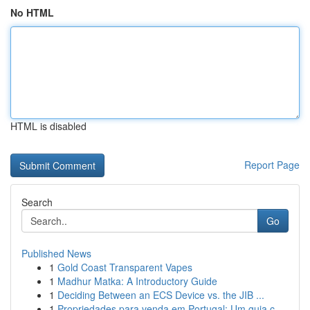
No HTML
HTML is disabled
Report Page
Search
Go
Published News
1
Gold Coast Transparent Vapes
1
Madhur Matka: A Introductory Guide
1
Deciding Between an ECS Device vs. the JIB ...
1
Propriedades para venda em Portugal: Um guia c...