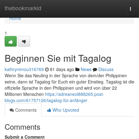
Home
thebookmarkid
Togg
navi
Home
1
Beginnen Sie mit Tagalog
kathrynimou316769
81 days ago
News
Discuss
Wenn Sie das Neuling in der Sprache von dem/der Philippinen
seine, dann ist Tagalog für Euch ein guter Einstieg. Tagalog ist die
offizielle Sprache in den Philippinen und wird von über 22
Millionen Menschen
https://adreaneol888265.post-
blogs.com/61757126/tagalog-für-anfänger
Comments
Who Upvoted
Comments
Submit a Comment