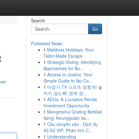
Search
Go
Published News
1
Maldives Holidays: Your
t
Tailor-Made Escape
1
Strategic Giving: Identifying
Approaches for Bu...
1
Access to Justice: Your
Simple Guide to No-Co...
user
1
마징가 TV 스포츠 생중계! 놓
치지 않도록! 완벽 정...
1
ADUs: A Lucrative Rental
Investment Opportunity
1
Mengetahui Grating Berkilat
Seng: Keunggulan da...
1
Cầu chuyên sâu · Dịch Vụ
Xổ Số VIP: Phân tích C...
1
Understanding