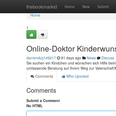
Home
thebookmarkid
Home
New
Submit
Home
1
Online-Doktor Kinderwun
darrenvkzj149217
81 days ago
News
Discuss
Sie suchen ein Kindchen und wünschen sich Hilfe beim 
umfassende Beratung auf Ihrem Weg zur Vaterschaft/M
Comments
Who Upvoted
Comments
Submit a Comment
No HTML