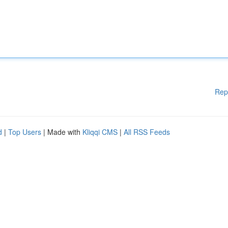
Rep
d
|
Top Users
| Made with
Kliqqi CMS
|
All RSS Feeds