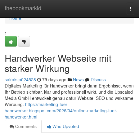
Home
thebookmarkid
Togg
navi
Home
1
Handwerker Webseite mit
starker Wirkung
sairaistp024528
79 days ago
News
Discuss
Digitales Marketing für Handwerker bringt dann Ergebnisse, wenn
Ihr Betrieb sichtbar, klar und professionell wirkt, und die Upscaled
Media GmbH entwickelt genau dafür Website, SEO und wirksame
Werbung.
https://marketing-fuer-
handwerker.blogspot.com/2026/04/online-marketing-fuer-
handwerker.html
Comments
Who Upvoted