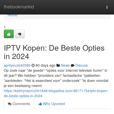
Home
thebookmarkid
Togg
navi
Home
1
IPTV Kopen: De Beste Opties
in 2024
aprilyeuz640589
80 days ago
News
Discuss
Op zoek naar "de goede" "opties voor internet televisie huren" in
dit jaar? We hebben "providers van" fantastische "pakketten
"aanbieden. "Het is essentieel voor" onderzoek" "te doen voordat
je een beslissing neemt.
https://kathrynsomz001848.blogsidea.com/48171154/iptv-kopen-
de-beste-opties-in-2024
Comments
Who Upvoted