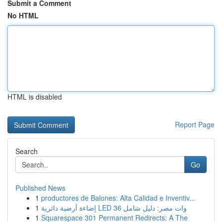
Submit a Comment
No HTML
HTML is disabled
Report Page
Search
Go
Published News
1
productores de Balones: Alta Calidad e Inventiv...
1
إضاءة أرضية دائرية LED 36 وات مصر: دليل شامل
1
Squarespace 301 Permanent Redirects: A The