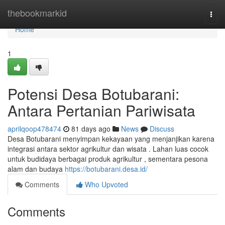
Home
thebookmarkid
Togg
navi
Home
1
Potensi Desa Botubarani:
Antara Pertanian Pariwisata
aprilqoop478474
81 days ago
News
Discuss
Desa Botubarani menyimpan kekayaan yang menjanjikan karena
integrasi antara sektor agrikultur dan wisata . Lahan luas cocok
untuk budidaya berbagai produk agrikultur , sementara pesona
alam dan budaya
https://botubarani.desa.id/
Comments
Who Upvoted
Comments