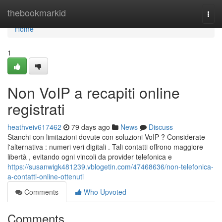
Home
thebookmarkid
Togg
navi
Home
1
Non VoIP a recapiti online
registrati
heathveiv617462
79 days ago
News
Discuss
Stanchi con limitazioni dovute con soluzioni VoIP ? Considerate
l'alternativa : numeri veri digitali . Tali contatti offrono maggiore
libertà , evitando ogni vincoli da provider telefonica e
https://susanwigk481239.vblogetin.com/47468636/non-telefonica-
a-contatti-online-ottenuti
Comments
Who Upvoted
Comments