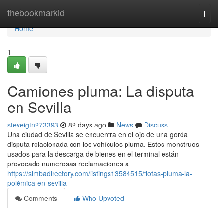
Home
thebookmarkid
Togg
navi
Home
1
Camiones pluma: La disputa
en Sevilla
steveigtn273393
82 days ago
News
Discuss
Una ciudad de Sevilla se encuentra en el ojo de una gorda
disputa relacionada con los vehículos pluma. Estos monstruos
usados para la descarga de bienes en el terminal están
provocado numerosas reclamaciones a
https://simbadirectory.com/listings13584515/flotas-pluma-la-
polémica-en-sevilla
Comments
Who Upvoted