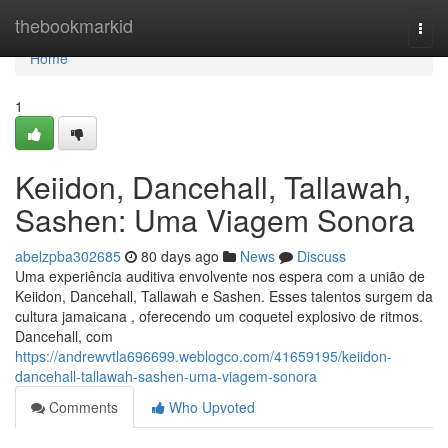
Home
thebookmarkid
Togg
navi
Home
1
Keiidon, Dancehall, Tallawah,
Sashen: Uma Viagem Sonora
abelzpba302685
80 days ago
News
Discuss
Uma experiência auditiva envolvente nos espera com a união de
Keiidon, Dancehall, Tallawah e Sashen. Esses talentos surgem da
cultura jamaicana , oferecendo um coquetel explosivo de ritmos.
Dancehall, com
https://andrewvtla696699.weblogco.com/41659195/keiidon-
dancehall-tallawah-sashen-uma-viagem-sonora
Comments
Who Upvoted