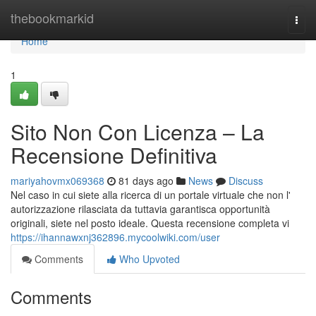
Home
thebookmarkid
Togg
navi
Home
1
Sito Non Con Licenza – La
Recensione Definitiva
mariyahovmx069368
81 days ago
News
Discuss
Nel caso in cui siete alla ricerca di un portale virtuale che non l'
autorizzazione rilasciata da tuttavia garantisca opportunità
originali, siete nel posto ideale. Questa recensione completa vi
https://ihannawxnj362896.mycoolwiki.com/user
Comments
Who Upvoted
Comments