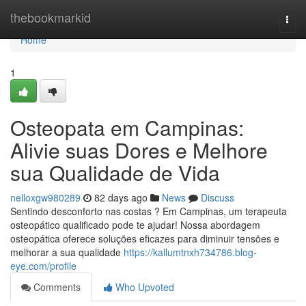
Home
thebookmarkid
Togg
navi
Home
1
Osteopata em Campinas:
Alivie suas Dores e Melhore
sua Qualidade de Vida
nelloxgw980289
82 days ago
News
Discuss
Sentindo desconforto nas costas ? Em Campinas, um terapeuta
osteopático qualificado pode te ajudar! Nossa abordagem
osteopática oferece soluções eficazes para diminuir tensões e
melhorar a sua qualidade
https://kallumtnxh734786.blog-
eye.com/profile
Comments
Who Upvoted