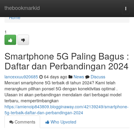
Home
thebookmarkid
Togg
navi
Home
1
Smartphone 5G Paling Bagus :
Daftar dan Perbandingan 2024
lancexxuu920685
64 days ago
News
Discuss
Mencari smartphone 5G terbaik di tahun 2024? Kami telah
merangkum pilihan ponsel 5G dengan konektivitas optimal .
Ulasan ini akan perbandingan mendalam dari berbagai model
terbaru, mempertimbangkan
https://amienoip843809.blogginaway.com/42139249/smartphone-
5g-terbaik-daftar-dan-perbandingan-2024
Comments
Who Upvoted