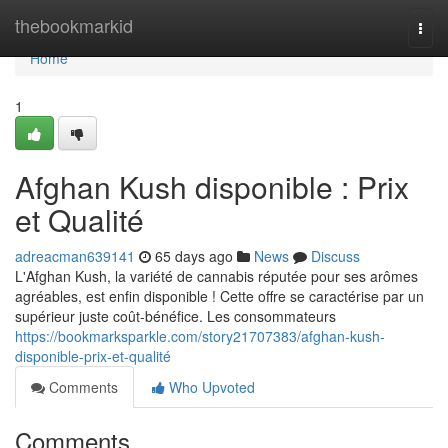
Home
thebookmarkid
Togg
navi
Home
1
Afghan Kush disponible : Prix
et Qualité
adreacman639141
65 days ago
News
Discuss
L'Afghan Kush, la variété de cannabis réputée pour ses arômes
agréables, est enfin disponible ! Cette offre se caractérise par un
supérieur juste coût-bénéfice. Les consommateurs
https://bookmarksparkle.com/story21707383/afghan-kush-
disponible-prix-et-qualité
Comments
Who Upvoted
Comments