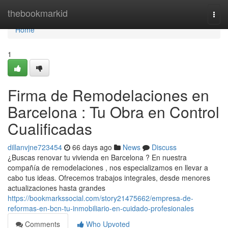
Home
thebookmarkid
Togg
navi
Home
1
Firma de Remodelaciones en
Barcelona : Tu Obra en Control
Cualificadas
dillanvjne723454
66 days ago
News
Discuss
¿Buscas renovar tu vivienda en Barcelona ? En nuestra
compañía de remodelaciones , nos especializamos en llevar a
cabo tus ideas. Ofrecemos trabajos integrales, desde menores
actualizaciones hasta grandes
https://bookmarkssocial.com/story21475662/empresa-de-
reformas-en-bcn-tu-inmobiliario-en-cuidado-profesionales
Comments
Who Upvoted