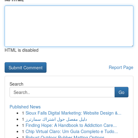
HTML is disabled
Report Page
Search
Go
Published News
1
Sioux Falls Digital Marketing: Website Design &...
1
دليل مفصل حول اشتراك سمارترز
1
Finding Hope: A Handbook to Addiction Care...
1
Chip Virtual Claro: Um Guia Completo e Tudo...
1
Robust Outdoor Rubber Matting Options