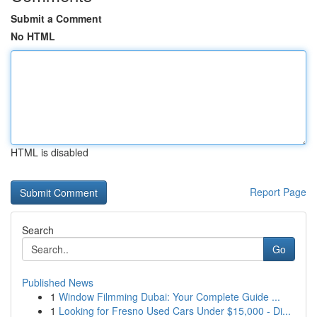
Submit a Comment
No HTML
HTML is disabled
Report Page
Search
Go
Published News
1
Window Filmming Dubai: Your Complete Guide ...
1
Looking for Fresno Used Cars Under $15,000 - Di...