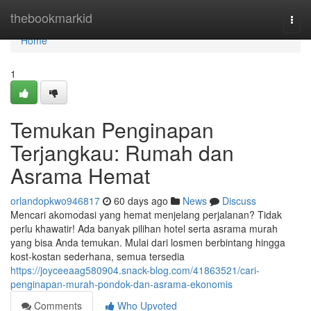
Home
thebookmarkid
Togg
navi
Home
1
Temukan Penginapan
Terjangkau: Rumah dan
Asrama Hemat
orlandopkwo946817
60 days ago
News
Discuss
Mencari akomodasi yang hemat menjelang perjalanan? Tidak
perlu khawatir! Ada banyak pilihan hotel serta asrama murah
yang bisa Anda temukan. Mulai dari losmen berbintang hingga
kost-kostan sederhana, semua tersedia
https://joyceeaag580904.snack-blog.com/41863521/cari-
penginapan-murah-pondok-dan-asrama-ekonomis
Comments
Who Upvoted