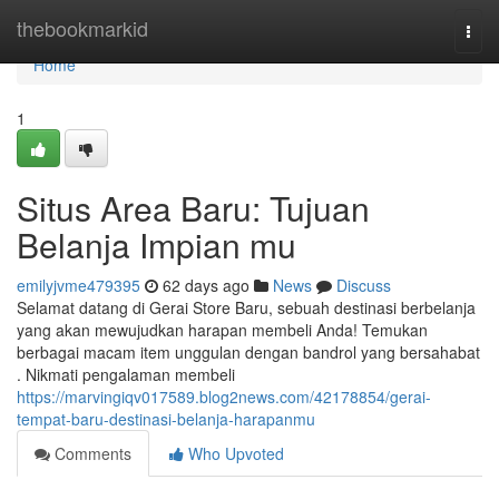
Home
thebookmarkid
Togg
navi
Home
1
Situs Area Baru: Tujuan
Belanja Impian mu
emilyjvme479395
62 days ago
News
Discuss
Selamat datang di Gerai Store Baru, sebuah destinasi berbelanja
yang akan mewujudkan harapan membeli Anda! Temukan
berbagai macam item unggulan dengan bandrol yang bersahabat
. Nikmati pengalaman membeli
https://marvingiqv017589.blog2news.com/42178854/gerai-
tempat-baru-destinasi-belanja-harapanmu
Comments
Who Upvoted