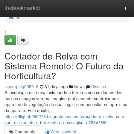
Home
thebookmarkid
Togg
navi
Home
1
Cortador de Relva com
Sistema Remoto: O Futuro da
Horticultura?
jasperpzfg035916
61 days ago
News
Discuss
A tecnologia está revolucionando a forma como cuidamos dos
nossos espaços verdes. Imagine praticamente controlar seu
aparelho de vegetação de qual lugar, sem necesitar se aproximar
da aparato. Esta opção,
https://lilligfmb555278.bloguetechno.com/roçador-de-relva-com-
controle-remoto-o-horizonte-da-paisagismo-78347690
Comments
Who Upvoted