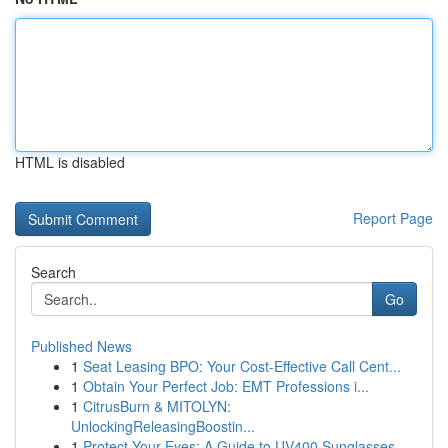
HTML is disabled
Report Page
Search
Go
Published News
1
Seat Leasing BPO: Your Cost-Effective Call Cent...
1
Obtain Your Perfect Job: EMT Professions i...
1
CitrusBurn & MITOLYN:
UnlockingReleasingBoostin...
1
Protect Your Eyes: A Guide to UV400 Sunglasses