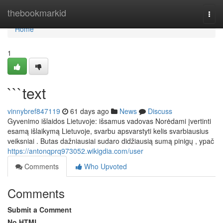
Home
thebookmarkid
Togg
navi
Home
1
```text
vinnybref847119
61 days ago
News
Discuss
Gyvenimo išlaidos Lietuvoje: išsamus vadovas Norėdami įvertinti
esamą išlaikymą Lietuvoje, svarbu apsvarstyti kelis svarbiausius
veiksniai . Butas dažniausiai sudaro didžiausią sumą pinigų , ypač
https://antonqprq973052.wikigdia.com/user
Comments
Who Upvoted
Comments
Submit a Comment
No HTML