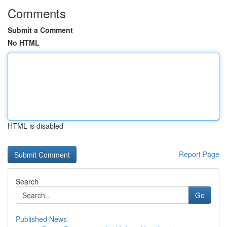
Comments
Submit a Comment
No HTML
HTML is disabled
Report Page
Search
Go
Published News