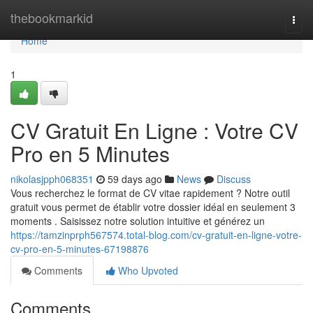
Home
thebookmarkid
Togg
navi
Home
1
CV Gratuit En Ligne : Votre CV
Pro en 5 Minutes
nikolasjpph068351
59 days ago
News
Discuss
Vous recherchez le format de CV vitae rapidement ? Notre outil
gratuit vous permet de établir votre dossier idéal en seulement 3
moments . Saisissez notre solution intuitive et générez un
https://tamzinprph567574.total-blog.com/cv-gratuit-en-ligne-votre-
cv-pro-en-5-minutes-67198876
Comments
Who Upvoted
Comments