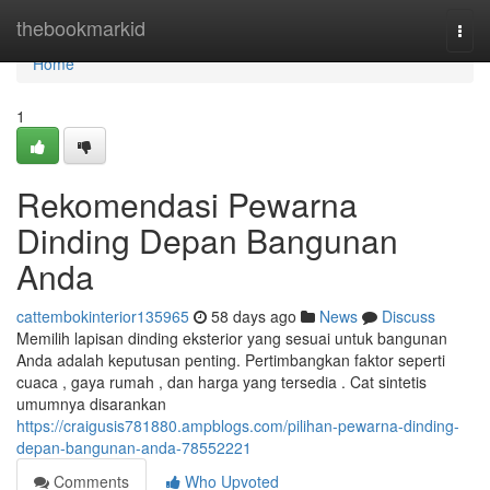
Home
thebookmarkid
Togg
navi
Home
1
Rekomendasi Pewarna
Dinding Depan Bangunan
Anda
cattembokinterior135965
58 days ago
News
Discuss
Memilih lapisan dinding eksterior yang sesuai untuk bangunan
Anda adalah keputusan penting. Pertimbangkan faktor seperti
cuaca , gaya rumah , dan harga yang tersedia . Cat sintetis
umumnya disarankan
https://craigusis781880.ampblogs.com/pilihan-pewarna-dinding-
depan-bangunan-anda-78552221
Comments
Who Upvoted