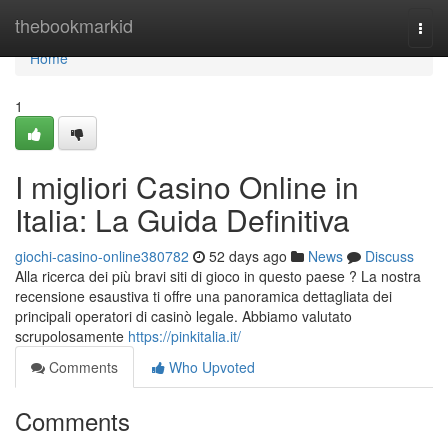
Home
thebookmarkid
Togg
navi
Home
1
I migliori Casino Online in
Italia: La Guida Definitiva
giochi-casino-online380782
52 days ago
News
Discuss
Alla ricerca dei più bravi siti di gioco in questo paese ? La nostra
recensione esaustiva ti offre una panoramica dettagliata dei
principali operatori di casinò legale. Abbiamo valutato
scrupolosamente
https://pinkitalia.it/
Comments
Who Upvoted
Comments