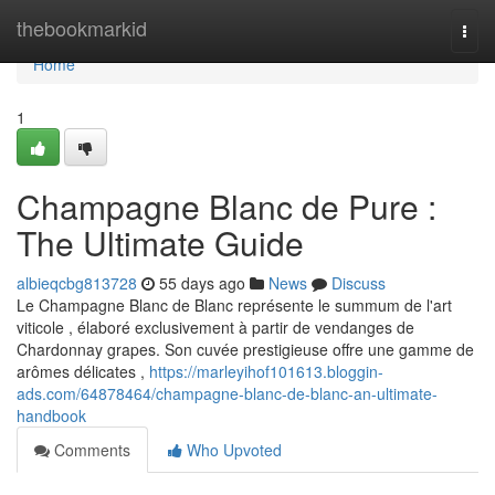
Home
thebookmarkid
Togg
navi
Home
1
Champagne Blanc de Pure :
The Ultimate Guide
albieqcbg813728
55 days ago
News
Discuss
Le Champagne Blanc de Blanc représente le summum de l'art
viticole , élaboré exclusivement à partir de vendanges de
Chardonnay grapes. Son cuvée prestigieuse offre une gamme de
arômes délicates ,
https://marleyihof101613.bloggin-
ads.com/64878464/champagne-blanc-de-blanc-an-ultimate-
handbook
Comments
Who Upvoted