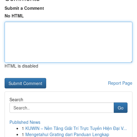
Submit a Comment
No HTML
HTML is disabled
Report Page
Search
Go
Published News
1
KUWIN – Nền Tảng Giải Trí Trực Tuyến Hiện Đại V...
1
Mengetahui Grating dari Panduan Lengkap