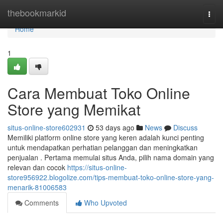
Home
thebookmarkid
Togg
navi
Home
1
Cara Membuat Toko Online
Store yang Memikat
situs-online-store602931
53 days ago
News
Discuss
Memiliki platform online store yang keren adalah kunci penting
untuk mendapatkan perhatian pelanggan dan meningkatkan
penjualan . Pertama memulai situs Anda, pilih nama domain yang
relevan dan cocok
https://situs-online-
store956922.blogolize.com/tips-membuat-toko-online-store-yang-
menarik-81006583
Comments
Who Upvoted