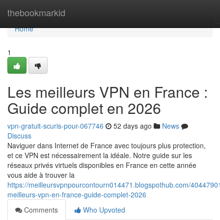
Home
thebookmarkid
Home
1
Les meilleurs VPN en France :
Guide complet en 2026
vpn-gratuit-scuris-pour-067746
52 days ago
News
Discuss
Naviguer dans Internet de France avec toujours plus protection,
et ce VPN est nécessairement la idéale. Notre guide sur les
réseaux privés virtuels disponibles en France en cette année
vous aide à trouver la
https://meilleursvpnpourcontourn014471.blogspothub.com/40447901
meilleurs-vpn-en-france-guide-complet-2026
Comments
Who Upvoted