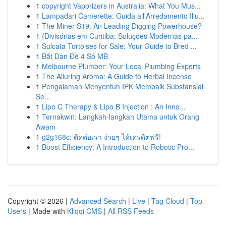
1
copyright Vaporizers in Australia: What You Mus...
1
Lampadari Camerette: Guida all'Arredamento Illu...
1
The Miner S19: An Leading Digging Powerhouse?
1
{Divisórias em Curitiba: Soluções Modernas pa...
1
Sulcata Tortoises for Sale: Your Guide to Bred ...
1
Bắt Dàn Đề 4 Số MB
1
Melbourne Plumber: Your Local Plumbing Experts
1
The Alluring Aroma: A Guide to Herbal Incense
1
Pengalaman Menyentuh IPK Membaik Substansial
Se...
1
Lipo C Therapy & Lipo B Injection : An Inno...
1
Ternakwin: Langkah-langkah Utama untuk Orang
Awam
1
g2g168c: ติดต่อเรา ง่ายๆ ได้เครดิตฟรี!
1
Boost Efficiency: A Introduction to Robotic Pro...
Copyright © 2026 |
Advanced Search
|
Live
|
Tag Cloud
|
Top
Users
| Made with
Kliqqi CMS
|
All RSS Feeds