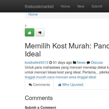
Home
thebookmarkid
Home
New
Submit
Home
1
Memilih Kost Murah: Pa
Ideal
kostbali445013
51 days ago
News
Discuss
Untuk para mahasiswa yang mencari menetap dekat ka
untuk mencari lokasi kost yang ideal. Pertama, , pikirk
tinggal-murah-cara-mencari-area-tinggal-ideal
Comments
Who Upvoted
Comments
Submit a Comment