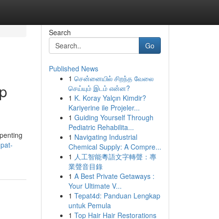
Search
Go
Published News
1
சென்னையில் சிறந்த வேலை
p
செய்யும் இடம் என்ன?
1
K. Koray Yalçın Kimdir?
Kariyerine ile Projeler...
1
Guiding Yourself Through
Pediatric Rehabilita...
penting
1
Navigating Industrial
pat-
Chemical Supply: A Compre...
1
人工智能粵語文字轉聲：專
業聲音目錄
1
A Best Private Getaways :
Your Ultimate V...
1
Tepat4d: Panduan Lengkap
untuk Pemula
1
Top Hair Hair Restorations