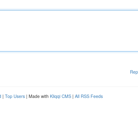
Rep
d
|
Top Users
| Made with
Kliqqi CMS
|
All RSS Feeds