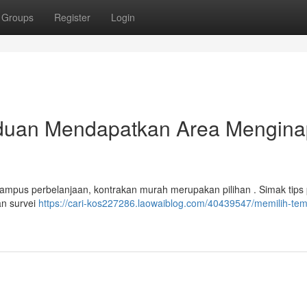
Groups
Register
Login
nduan Mendapatkan Area Mengina
mpus perbelanjaan, kontrakan murah merupakan pilihan . Simak tips 
an survei
https://cari-kos227286.laowaiblog.com/40439547/memilih-tem