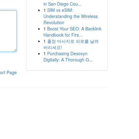
in San Diego Cou...
1
SIM vs eSIM:
Understanding the Wireless
Revolution
1
Boost Your SEO: A Backlink
Handbook for Firs...
1
출장 마사지로 피로를 날려
버리세요!
1
Purchasing Desoxyn
Digitally: A Thorough G...
ort Page