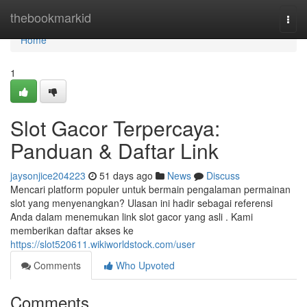
Home
thebookmarkid
Togg
navi
Home
1
Slot Gacor Terpercaya:
Panduan & Daftar Link
jaysonjice204223
51 days ago
News
Discuss
Mencari platform populer untuk bermain pengalaman permainan
slot yang menyenangkan? Ulasan ini hadir sebagai referensi
Anda dalam menemukan link slot gacor yang asli . Kami
memberikan daftar akses ke
https://slot520611.wikiworldstock.com/user
Comments
Who Upvoted
Comments