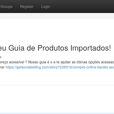
Groups
Register
Login
eu Guia de Produtos Importados!
s
preço acessível ? Nosso guia é o a te ajudar as ótimas opções acessa
urar
https://getsocialselling.com/story7238316/compre-online-barato-se