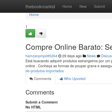
Home
thebookmarkid
Home
New
Submit
Home
1
Compre Online Barato: S
hamzanpmp085264
29 days ago
News
Discus
Está buscando adquirir produtos estrangeiros por um 
online . Conheça as formas de poupar grana e asseg
de-produtos-importados
Comments
Who Upvoted
Comments
Submit a Comment
No HTML