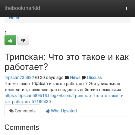
Home
thebookmarkid
Togg
navi
Home
1
Трипскан: Что это такое и как
работает?
tripscan735892
30 days ago
News
Discuss
Что же такое TripScan и как он работает ? Это уникальная
технология, позволяющая соединять действия нескольких
https://tripscan589516.blogzet.com/Трипскан-Что-это-такое-и-
как-работает-57190430
Comments
Who Upvoted
Comments