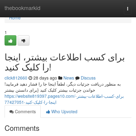
Home
thebookmarkid
Togg
navi
Home
1
برای کسب اطلاعات بیشتر، اینجا
را کلیک کنید!
click812660
28 days ago
News
Discuss
به منظور دریافت جزئیات دیگر، لطفاً اینجا جا را فشار دهید فرمایید!
خواندن جزئیات بیشتر کلیک کنید {برای دانستن بیشتر
https://website819397.pages10.com/برای-کسب-اطلاعات-بیشتر-
اینجا-را-کلیک-کنید-77427051
Comments
Who Upvoted
Comments